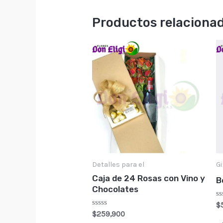
Productos relaciona
Este
prod
tien
múlt
vari
Las
opci
se
Detalles para el
Gi
pue
Caja de 24 Rosas con Vino y
B
eleg
Chocolates
en
Va
$
c
Valorado
$
259,900
la
0
con