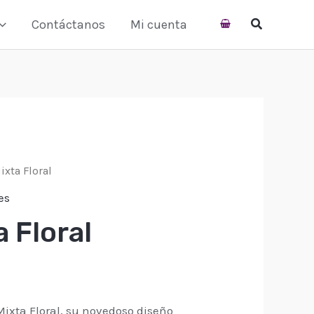
cantidad
Contáctanos
Mi cuenta
ixta Floral
es
a Floral
ixta Floral, su novedoso diseño