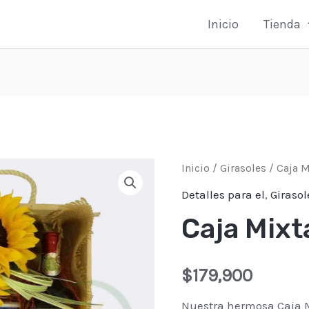
Inicio
Tienda
Caja
Inicio
/
Girasoles
/ Caja M
Mixta
Detalles para el
,
Girasol
Floral
Caja Mixt
cantidad
$
179,900
Nuestra hermosa Caja M